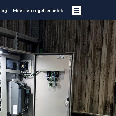

ring
Meet- en regeltechniek