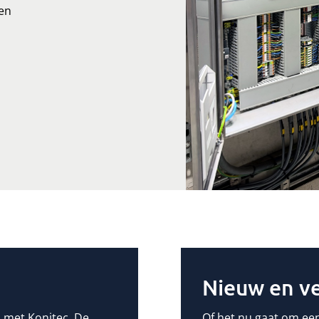
 en
Nieuw en v
 met Konitec. De
Of het nu gaat om een