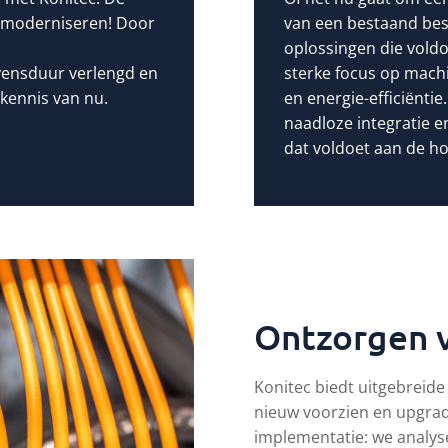
n moderniseren! Door
van een bestaand bes
oplossingen die vold
ensduur verlengd en
sterke focus op machi
 kennis van nu.
en energie-efficiëntie
naadloze integratie 
dat voldoet aan de hoo
Ontzorgen v
Konitec biedt uitgebreid
nieuw voorzien en upgrad
implementatie: we analyse