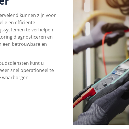
ef
ervelend kunnen zijn voor
lle en efficiënte
gssystemen te verhelpen.
toring diagnosticeren en
en een betrouwbare en
oudsdiensten kunt u
eer snel operationeel te
te waarborgen.