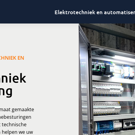
Elektrotechniek en automatise
CHNIEK EN
hniek
ing
 maat gemaakte
nebesturingen
t technische
n helpen we uw