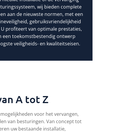
turingssysteem, wij bieden complete
oen aan de nieuwste normen, met een
neveiligheid, gebruiksvriendelijkheid
. U profiteert van optimale prestaties,
en een toekomstbestendig ontwerp
gste veiligheids- en kwaliteitseisen.
an A tot Z
e mogelijkheden voor het vervangen,
en van besturingen. Van concept tot
ren uw bestaande installatie,