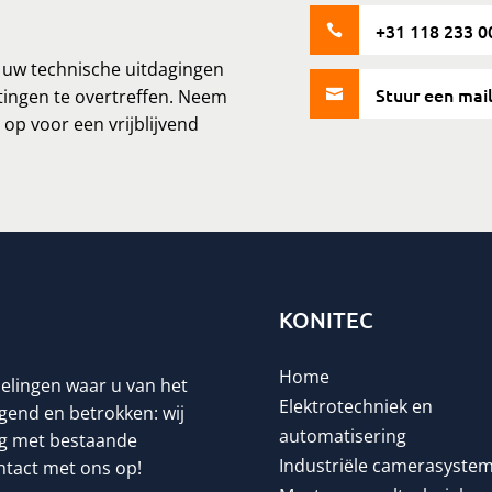
+31 118 233 0

m uw technische uitdagingen
Stuur een mai
ingen te overtreffen. Neem

op voor een vrijblijvend
KONITEC
Home
delingen waar u van het
Elektrotechniek en
rgend en betrokken: wij
automatisering
ing met bestaande
Industriële camerasyste
ntact met ons op!